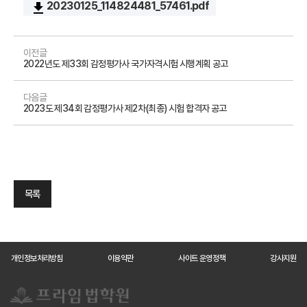
20230125_114824481_57461.pdf
file_download
이전글
2022년도 제33회 감정평가사 국가자격시험 시행계획 공고
다음글
2023도 제34회 감정평가사 제2차(최종) 시험 합격자 공고
목록
개인정보처리방침
이용약관
사이트 운영정책
강사지원