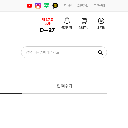
로그인
회원가입
고객센터
제 37회 1차
제 37회
2차
D-
공지사항
장바구니
내 강의
D-
-27
-124
search
합격수기