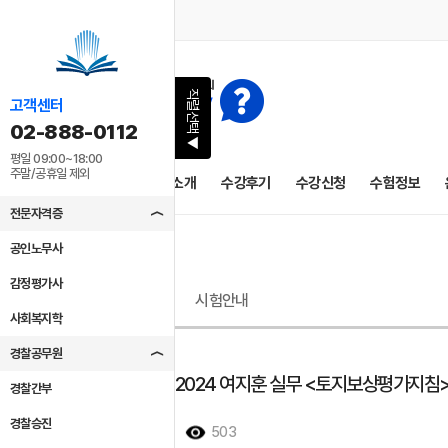
직렬선택
고객센터
02-888-0112
▶
평일 09:00~18:00
주말/공휴일 제외
공지사항
교수소개
수강후기
수강신청
수험정보
전문자격증
공인노무사
감정평가사
시험안내
사회복지학
경찰공무원
[강의계획서]2024 여지훈 실무 <토지보상평가지침> Mast
경찰간부
경찰승진
2023/09/18
503