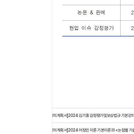
이전글
[강의계획서]2024 김기홍 감정평가및보상법규 기본강의III <
다음글
[강의계획서]2024 어정민 이론 기본이론 Ⅲ <논점별 기출분석