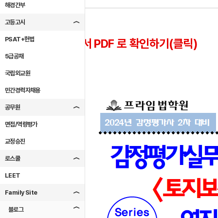
해경간부
고등고시
PSAT+헌법
강의계획서 PDF 로 확인하기(클릭)
5급공채
국립외교원
민간경력자채용
공무원
면접/역량평가
교정승진
로스쿨
LEET
Family Site
블로그