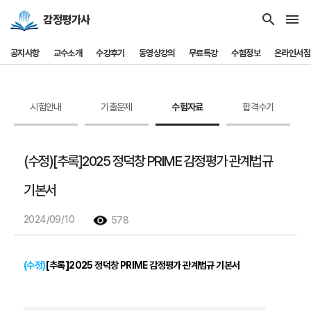
search
menu
감정평가사
공지사항
교수소개
수강후기
동영상강의
무료특강
수험정보
온라인서점
시험안내
기출문제
수험자료
합격수기
(수정)[추록]2025 정덕창 PRIME 감정평가 관계법규
기본서
2024/09/10
578
(수정)
[추록]2025 정덕창 PRIME 감정평가 관계법규 기본서