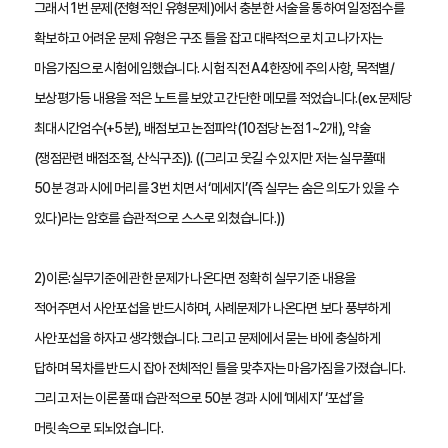
그래서 1번 문제(전형적인 유형문제)에서 충분한 서술을 통하여 일정점수를 
확보하고 어려운 문제 유형은 구조 틀을 잡고 대략적으로 치고 나가자는 
마음가짐으로 시험에 임했습니다. 시험 직전 A4한장에 주의사항, 목적별/
보상평가등 내용을 적은 노트를 보았고 간단한 메모를 적었습니다.(ex.문제당 
최대시간엄수(+5분), 배점보고 논점파악(10점당 논점 1~2개), 약술
(쟁점관련 배점조절, 산식구조)). ((그리고 웃길 수 있지만 저는 실무풀때 
50분 경과 시에 머리를 3번 치면서 ‘메세지’(즉 실무는 숨은 의도가 있을 수 
있다)라는 암호를 습관적으로 스스로 외쳤습니다.))
2)이론:실무기준에 관한 문제가 나온다면 정확히 실무기준 내용을 
적어주면서 사안포섭을 반드시하며, 사례문제가 나온다면 보다 풍부하게 
사안포섭을 하자고 생각했습니다. 그리고 문제에서 묻는 바에 충실하게 
답하며 목차를 반드시 잡아 전체적인 틀을 맞추자는 마음가짐을 가졌습니다. 
그리고 저는 이론풀 때 습관적으로 50분 경과 시에 ‘메세지’ ‘포섭’을 
머릿속으로 되뇌었습니다.