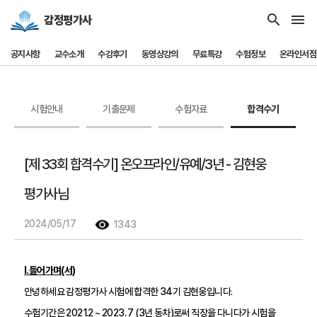
search
menu
감정평가사
공지사항
교수소개
수강후기
동영상강의
무료특강
수험정보
온라인서점
시험안내
기출문제
수험자료
합격수기
[제 33회 합격수기] 온오프라인/유예/3년 - 김현웅
평가사님
2024/05/17
1343
Ⅰ.들어가며(서)
안녕하세요 감정평가사 시험에 합격한 34기 김현웅입니다.
수험기간은 2021.2 ~ 2023. 7 (3년 동차)로써 직장을 다니다가 시험을 