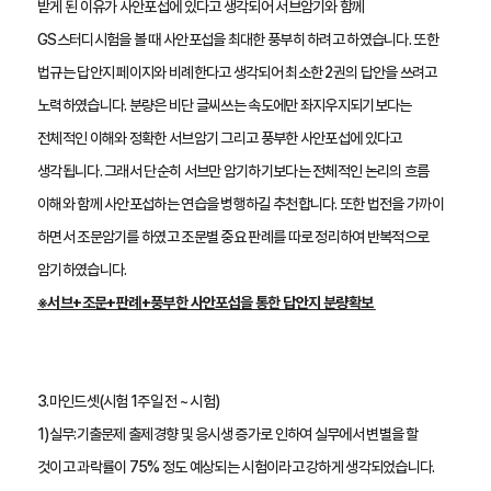
받게 된 이유가 사안포섭에 있다고 생각되어 서브암기와 함께 
GS스터디시험을 볼 때 사안포섭을 최대한 풍부히 하려고 하였습니다. 또한 
법규는 답안지 페이지와 비례한다고 생각되어 최소한 2권의 답안을 쓰려고 
노력하였습니다. 분량은 비단 글씨쓰는 속도에만 좌지우지되기보다는 
전체적인 이해와 정확한 서브암기 그리고 풍부한 사안포섭에 있다고 
생각됩니다. 그래서 단순히 서브만 암기하기보다는 전체적인 논리의 흐름 
이해와 함께 사안포섭하는 연습을 병행하길 추천합니다. 또한 법전을 가까이 
하면서 조문암기를 하였고 조문별 중요 판례를 따로 정리하여 반복적으로 
암기하였습니다.
※서브+조문+판례+풍부한 사안포섭을 통한 답안지 분량확보 
3.마인드셋(시험 1주일 전 ~ 시험)
1)실무:기출문제 출제경향 및 응시생 증가로 인하여 실무에서 변별을 할 
것이고 과락률이 75% 정도 예상되는 시험이라고 강하게 생각되었습니다. 