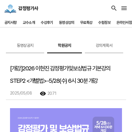
search
menu
감정평가사
공지사항
교수소개
수강후기
동영상강의
무료특강
수험정보
온라인서점
동영상공지
학원공지
강의계획서
[개강]2026 이현진 감정평가및보상법규 기본강의
STEP2 <개별법>-5/28(수) 6시 30분 개강
2025/05/08
2071