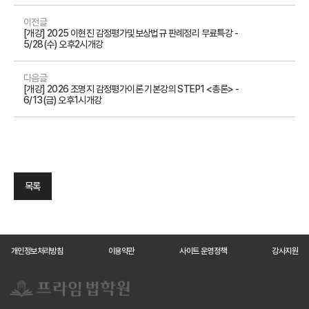
이전글
[개강] 2025 이현진 감정평가및보상법규 판례정리 무료특강 -
5/28(수) 오후2시개강
다음글
[개강] 2026 조명지 감정평가이론 기본강의 STEP1 <총론> -
6/13(금) 오후1시개강
목록
개인정보처리방침
이용약관
사이트 운영정책
강사지원