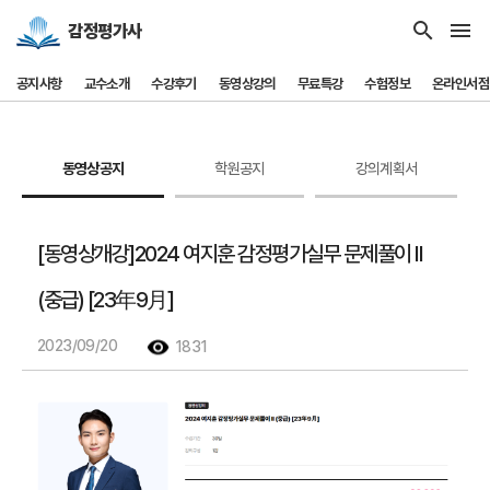
search
menu
감정평가사
공지사항
교수소개
수강후기
동영상강의
무료특강
수험정보
온라인서점
동영상공지
학원공지
강의계획서
[동영상개강]2024 여지훈 감정평가실무 문제풀이 II
(중급) [23年9月]
2023/09/20
1831