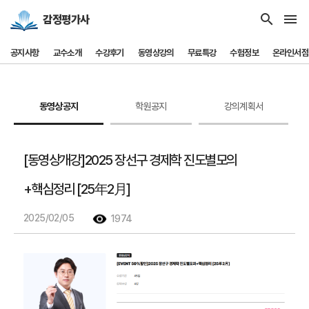
search
menu
감정평가사
공지사항
교수소개
수강후기
동영상강의
무료특강
수험정보
온라인서점
동영상공지
학원공지
강의계획서
[동영상개강]2025 장선구 경제학 진도별모의
+핵심정리 [25年2月]
2025/02/05
1974