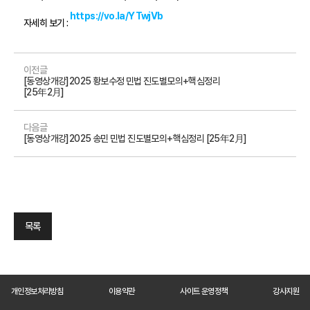
https://vo.la/YTwjVb
자세히 보기 : 
이전글
[동영상개강]2025 황보수정 민법 진도별모의+핵심정리
[25年2月]
다음글
[동영상개강]2025 송민 민법 진도별모의+핵심정리 [25年2月]
목록
개인정보처리방침
이용약관
사이트 운영정책
강사지원