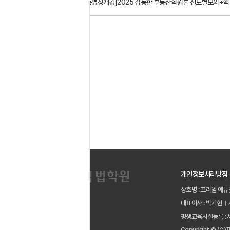
다음글
[동영상개강]2025 감동한 부동산학원론 진도별모의+핵
목록
개인정보처리방침
상호명 : 프라임 에듀
대표이사 : 박기현
평생교육시설등록 : 
Copyright © (주)