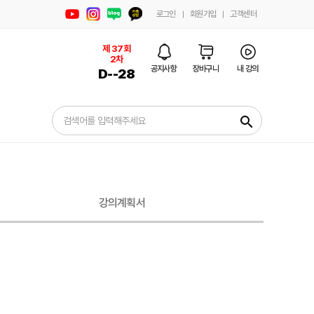
로그인
회원가입
고객센터
제 37회 1차
제 37회
2차
D-
-125
공지사항
장바구니
내 강의
D-
-28
search
강의계획서