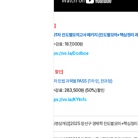
■
 [BIG EVENT] 
2025 감정평가사1차 진도별모의고사 패키지 (진도별모의+핵심정리 과
594,000원
 → 수강료 : 187,000원
자세히 보기 : 
https://vo.la/Dcdbce
■
 [EVENT 50% 할인] 
2025 송민 감평1차 민법 과목별 PASS (1차 민, 전과정)
587,000원 
→ 수강료 : 283,500원 (50%) 할인
https://vo.la/KYInfc
자세히 보기 : 
이전글
[동영상개강]2025 장선구 경제학 진도별모의+핵심정리 