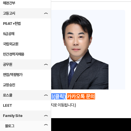
해경간부
고등고시
PSAT+헌법
5급공채
국립외교원
민간경력자채용
공무원
면접/역량평가
교정승진
로스쿨
수강신청 하기(클릭)
카카오톡 문의
(동영상 신청페이지로 이동됩니다.)
LEET
Family Site
블로그