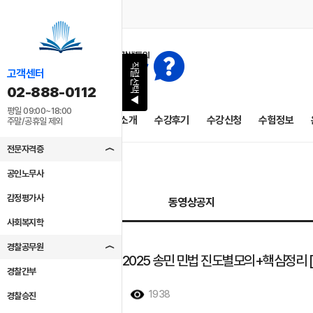
직렬선택
고객센터
02-888-0112
▶
평일 09:00~18:00
공지사항
교수소개
수강후기
수강신청
수험정보
주말/공휴일 제외
전문자격증
공인노무사
감정평가사
동영상공지
사회복지학
경찰공무원
[동영상개강]2025 송민 민법 진도별모의+핵심정리 [
경찰간부
2025/02/05
1938
경찰승진