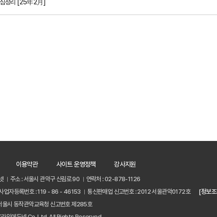
심정리 [25年2月]
이용약관
사이트 운영정책
강사지원
넷
주소 : 서울시 관악구 신림로 90
연락처 : 02-878-1126
사업자등록번호 : 119 - 86 - 46153
통신판매업 신고번호 : 2012 서울관악0172호
[정보조
서울시 동작관악교육청 신고번호 제285호
프라임에듀넷 Co.,Ltd. All Rights Reserved.