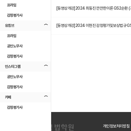
프라임
[동영상개강]2024 최동진 깐깐한이론 GS2순환 (기출
41
감정평가사
[동영상개강]2024 이현진 감정평가및보상법규 GS
유튜브
40
프라임
공인노무사
감정평가사
인스타그램
공인노무사
감정평가사
카페
감정평가사
개인정보처리방침