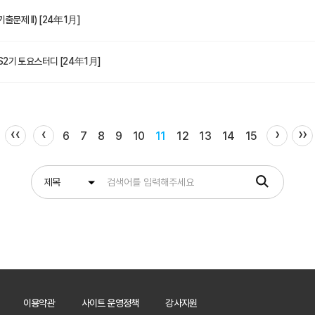
문제 II) [24年1月]
2기 토요스터디 [24年1月]
‹‹
‹
›
››
6
7
8
9
10
11
12
13
14
15
이용약관
사이트 운영정책
강사지원