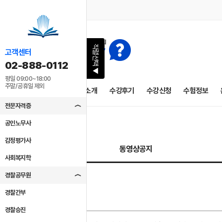
직렬선택
고객센터
02-888-0112
▶
평일 09:00~18:00
주말/공휴일 제외
공지사항
교수소개
수강후기
수강신청
수험정보
전문자격증
공인노무사
감정평가사
동영상공지
사회복지학
경찰공무원
경찰간부
No
경찰승진