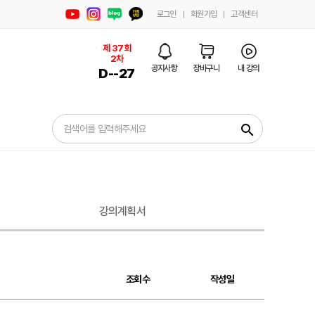
로그인
회원가입
고객센터
제 37회 1차
제 37회
2차
D-
공지사항
장바구니
내 강의
D-
-27
-124
search
강의계획서
조회수
작성일