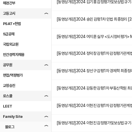
[동영상개강]2024 김기홍 감정평가및보상법규 기본
49
해경간부
고등고시
[동영상개강]2024 송민 감평1차 민법 최종정리 [
48
PSAT+헌법
5급공채
47
[동영상개강]2024 여지훈 실무 <도시정비평가> Ma
국립외교원
[동영상개강]2024 정덕창 감평1차 감정평가관계법
46
민간경력자채용
공무원
[동영상개강]2024 장선구 감평1차 경제학 최종정리
45
면접/역량평가
교정승진
[동영상개강]2024 감동한 감평1차 부동산학원 최
44
로스쿨
[동영상개강]2024 이현진 감평1차 감정평가관계법
43
LEET
Family Site
[동영상개강]2024 이현진 감정평가및보상법규 기
42
블로그