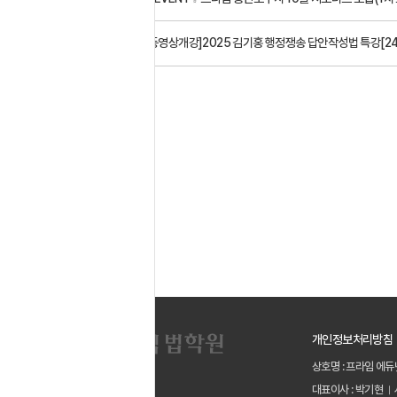
다음글
[동영상개강]2025 김기홍 행정쟁송 답안작성법 특강[2
목록
개인정보처리방침
상호명 : 프라임 에듀
대표이사 : 박기현