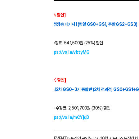
■ 
[EVENT 25% 할인] 
2025 김기홍 행정쟁송 패키지 I (평일 GS0+GS1, 주말 GS2+GS3)
722,000
원 → 수강료 : 541,500원 (25%) 할인
자세히 보기 : 
https://vo.la/vbtyMQ
■
 [EVENT 30% 할인] 
2025 공인노무사2차 GS0~3기 종합반 (2차 전과정, GS0+GS1+GS2+GS3
3,573,900
원 → 수강료 : 2,501,700원 (30%) 할인
자세히 보기 : 
https://vo.la/mCYjqD
이전글
✨EVENT✨프라임 공인노무사 10월 서포터즈 모집(1차 