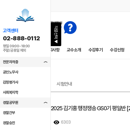
직렬선택
고객센터
02-888-0112
▶
평일 09:00~18:00
1차 종합반
공지사항
교수소개
수강후기
수강신청
주말/공휴일 제외
전문자격증
공인노무사
감정평가사
시험안내
사회복지학
경찰공무원
[동영상개강]2025 김기홍 행정쟁송 GS0기 평일반 [
경찰간부
2024/10/22
6303
경찰승진