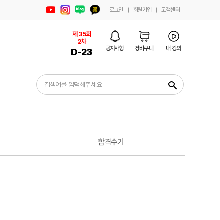
로그인
회원가입
고객센터
제 35회
2차
공지사항
장바구니
내 강의
D-
23
search
합격수기