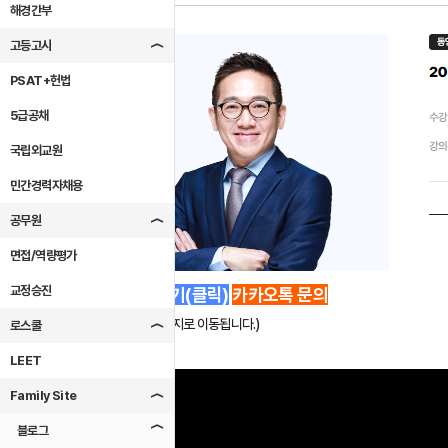
해경간부
고등고시
PSAT+헌법
5급공채
국립외교원
민간경력자채용
공무원
면접/역량평가
교정승진
 수강신청 하기(클릭)
카카오톡 문의
(동영상 신청페이지로 이동됩니다.)
로스쿨
LEET
Family Site
블로그