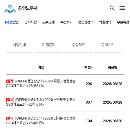
search
menu
공인노무사
1차 종합반
공지사항
교수소개
수강후기
동영상강의
학원강의
무료특강
시험안내
기출문제
수험자료
합격수기
제목
조회수
작성일
[필독]
[OPEN](동영상강의) 2026 류정모 행정쟁송
290
2026/06/28
GS3기 토요반 <26年6月>
[필독]
[OPEN](동영상강의) 2026 류준세 행정쟁송
307
2026/06/28
GS3기 토요반 <26年6月>
[필독]
[OPEN](동영상강의) 2026 김기홍 행정쟁송
304
2026/06/28
GS3기 토요반 <26年6月>