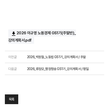
2026 이규명 노동경제 GS1기(주말반)_
file_download
강의계획서.pdf
이전글
2026_박원철_노동법 GS1기_강의계획서 / 주말
다음글
2026_류정모_행정쟁송 GS1기_강의계획서 / 평일
목록