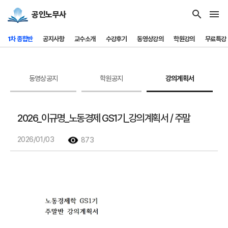
search
menu
공인노무사
1차 종합반
공지사항
교수소개
수강후기
동영상강의
학원강의
무료특강
동영상공지
학원공지
강의계획서
2026_이규명_노동경제 GS1기_강의계획서 / 주말
2026/01/03
873