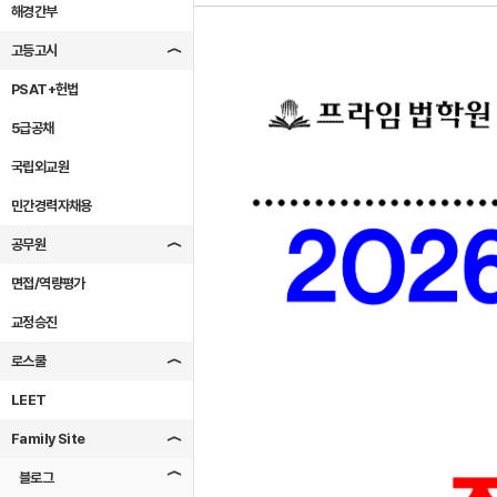
해경간부
고등고시
PSAT+헌법
5급공채
국립외교원
민간경력자채용
공무원
면접/역량평가
교정승진
로스쿨
LEET
Family Site
블로그