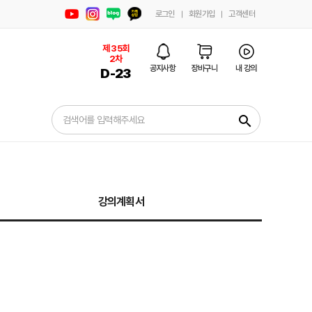
로그인
회원가입
고객센터
제 35회
2차
공지사항
장바구니
내 강의
D-
23
search
강의계획서