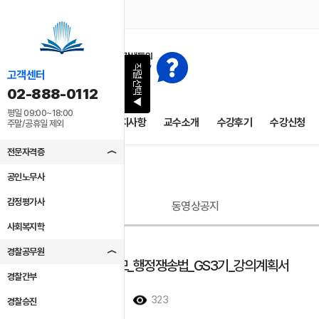
직렬선택
고객센터
02-888-0112
▶
평일 09:00~18:00
1차 종합반
공지사항
교수소개
수강후기
수강신청
주말/공휴일 제외
전문자격증
공인노무사
감정평가사
동영상공지
사회복지학
경찰공무원
2026_류정모_행정쟁송법_GS3기_강의계획서
경찰간부
2026/06/02
323
경찰승진