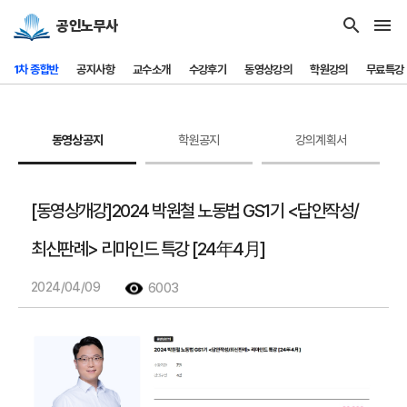
search
menu
공인노무사
1차 종합반
공지사항
교수소개
수강후기
동영상강의
학원강의
무료특강
동영상공지
학원공지
강의계획서
[동영상개강]2024 박원철 노동법 GS1기 <답안작성/
최신판례> 리마인드 특강 [24年4月]
2024/04/09
6003