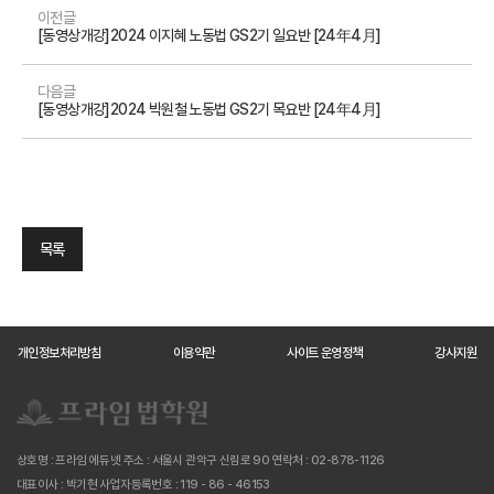
이전글
[동영상개강]2024 이지혜 노동법 GS2기 일요반 [24年4月]
다음글
[동영상개강]2024 박원철 노동법 GS2기 목요반 [24年4月]
목록
개인정보처리방침
이용약관
사이트 운영정책
강사지원
상호명 : 프라임 에듀넷
주소 : 서울시 관악구 신림로 90
연락처 : 02-878-1126
대표이사 : 박기현
사업자등록번호 : 119 - 86 - 46153