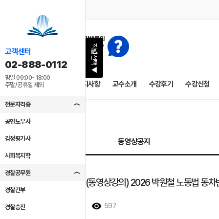
직렬선택
고객센터
02-888-0112
▶
평일 09:00~18:00
1차 종합반
공지사항
교수소개
수강후기
수강신청
주말/공휴일 제외
전문자격증
공인노무사
감정평가사
동영상공지
사회복지학
경찰공무원
[동영상오픈](동영상강의) 2026 박원철 노동법 동차
경찰간부
2026/06/03
597
경찰승진