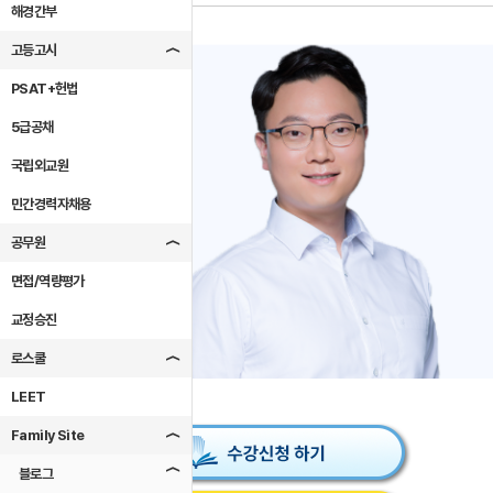
해경간부
고등고시
PSAT+헌법
5급공채
국립외교원
민간경력자채용
공무원
면접/역량평가
교정승진
로스쿨
LEET
Family Site
블로그