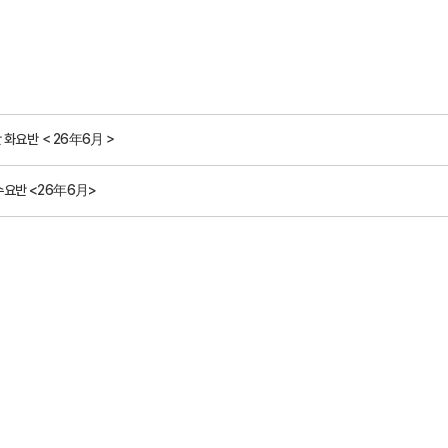
반 화요반 ＜26年6月＞
수요반 <26年6月>