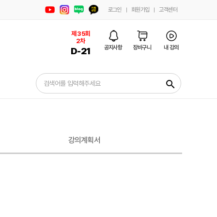
로그인
회원가입
고객센터
제 35회
2차
공지사항
장바구니
내 강의
D-
21
search
강의계획서