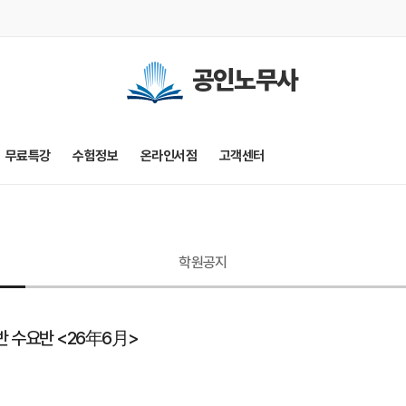
공인노무사
무료특강
수험정보
온라인서점
고객센터
학원공지
반 수요반 <26年6月>