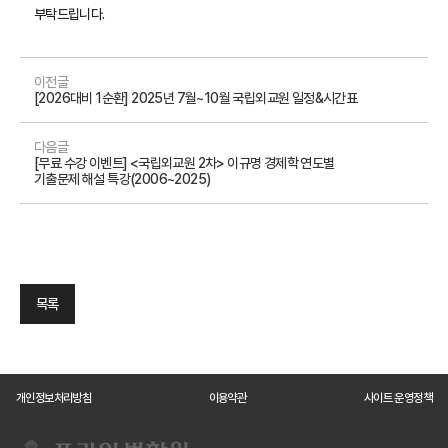
부탁드립니다.
이전글
[2026대비 1순환] 2025년 7월~10월 국립외교원 일정&시간표
다음글
[무료 수강 이벤트] <국립외교원 2차> 이규명 경제학 연도별
기출문제 해설 특강(2006~2025)
목록
개인정보처리방침
이용약관
사이트 운영정책