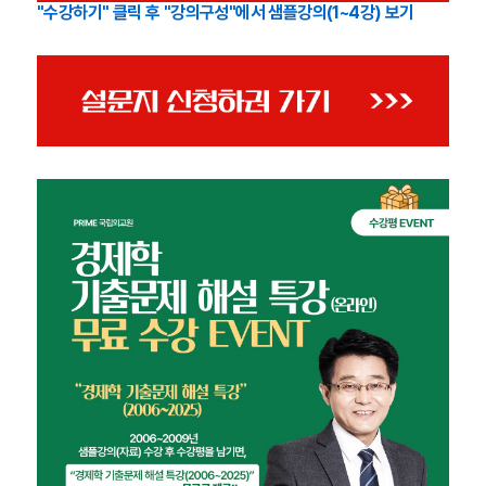
"수강하기" 클릭 후 "강의구성"에서 샘플강의(1~4강) 보기