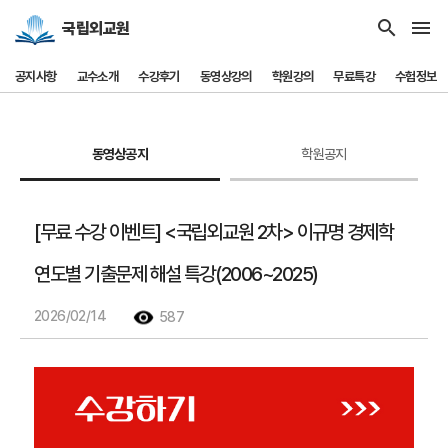
search
menu
국립외교원
공지사항
교수소개
수강후기
동영상강의
학원강의
무료특강
수험정보
동영상공지
학원공지
[무료 수강 이벤트] <국립외교원 2차> 이규명 경제학
연도별 기출문제 해설 특강(2006~2025)
2026/02/14
587