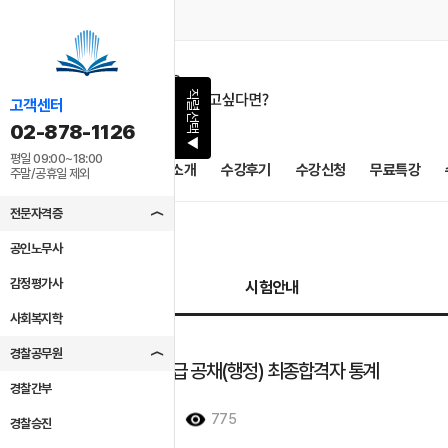
직렬선택
고객센터
02-878-1126
▶
평일 09:00~18:00
공지사항
교수소개
수강후기
수강신청
무료특강
주말/공휴일 제외
전문자격증
공인노무사
감정평가사
시험안내
사회복지학
경찰공무원
2023년도 5급 공채(행정) 최종합격자 통계
경찰간부
2023/10/24
775
경찰승진