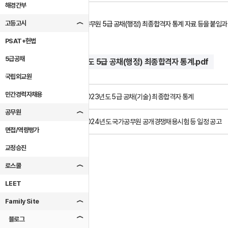
해경간부
고등고시
2023년도 국가공무원 5급 공채(행정) 최종합격자 통계 자료 등을 붙임과
PSAT+헌법
5급공채
2023년도 5급 공채(행정) 최종합격자 통계.pdf
file_download
국립외교원
민간경력자채용
이전글
2023년도 5급 공채(기술) 최종합격자 통계
공무원
다음글
2024년도 국가공무원 공개경쟁채용시험 등 일정 공고
면접/역량평가
교정승진
로스쿨
LEET
Family Site
목록
블로그