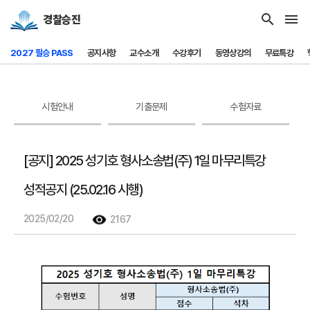
search
menu
경찰승진
2027 필승 PASS
공지사항
교수소개
수강후기
동영상강의
무료특강
시험안내
기출문제
수험자료
[공지] 2025 성기호 형사소송법(주) 1일 마무리특강
성적공지 (25.02.16 시행)
2025/02/20
2167