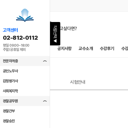
직렬선택
고객센터
02-812-0112
▶
평일 09:00~18:00
2027 필승 PASS
공지사항
교수소개
수강후기
수
주말/공휴일 제외
전문자격증
공인노무사
감정평가사
시험안내
사회복지학
경찰공무원
경찰간부
경찰승진