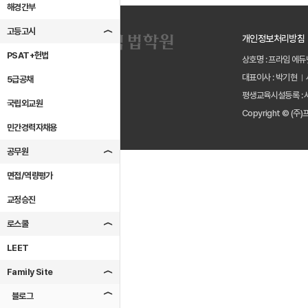
해경간부
고등고시
개인정보처리방침
PSAT+헌법
상호명 : 프라임 에듀
대표이사 : 박기현
5급공채
평생교육시설등록 : 
국립외교원
Copyright © (주)
민간경력자채용
공무원
면접/역량평가
교정승진
로스쿨
LEET
Family Site
블로그