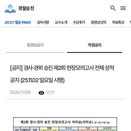
search
menu
경찰승진
2027 필승 PASS
공지사항
교수소개
수강후기
동영상강의
무료특강
동영상공지
학원공지
[공지] 경사·경위 승진 제2회 현장모의고사 전체 성적
공지 (25.11.02 일요일 시행)
2025/11/06
1171