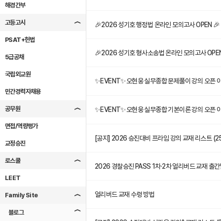
해경간부
고등고시
16
🎉2026 성기호 행정법 온라인 모의고사 OPEN 🎉
PSAT+헌법
15
🎉2026 성기호 형사소송법 온라인 모의고사 OPEN
5급공채
국립외교원
14
✨EVENT✨오현웅 실무종합 문제풀이 강의 오픈 이
민간경력자채용
공무원
13
✨EVENT✨오현웅 실무종합 기본이론 강의 오픈 이
면접/역량평가
12
[공지] 2026 승진대비 프라임 강의 교재 리스트 (25.
교정승진
로스쿨
11
2026 경찰승진 PASS 1차·2차 얼리버드 교재 출
LEET
10
얼리버드 교재 수령 방법
Family Site
블로그