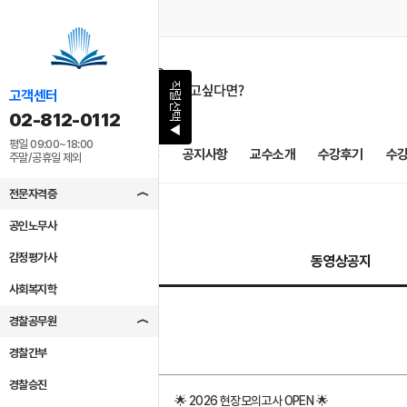
직렬선택
고객센터
02-812-0112
▶
평일 09:00~18:00
2027 필승 PASS
공지사항
교수소개
수강후기
수
주말/공휴일 제외
전문자격증
공인노무사
감정평가사
동영상공지
사회복지학
경찰공무원
No
경찰간부
경찰승진
17
🌟 2026 현장모의고사 OPEN 🌟