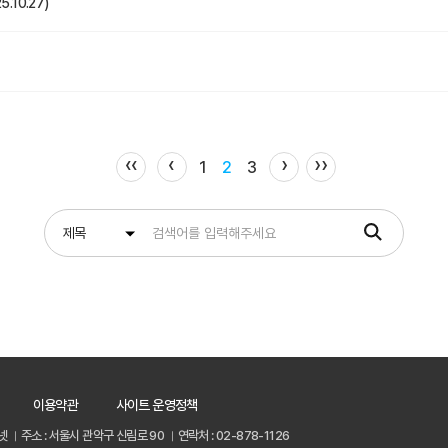
.10.27)
‹‹
‹
›
››
1
2
3
이용약관
사이트 운영정책
넷
주소 : 서울시 관악구 신림로 90
연락처 : 02-878-1126