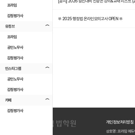
9
[공지] 2026 승진대비 신광은 강의&교재 리스트 (25
프라임
감정평가사
8
𖤐 2025 행정법 온라인모의고사 OPEN 𖤐
유튜브
프라임
공인노무사
감정평가사
인스타그램
공인노무사
감정평가사
카페
감정평가사
개인정보처리방침
상호명 : 프라임 에듀