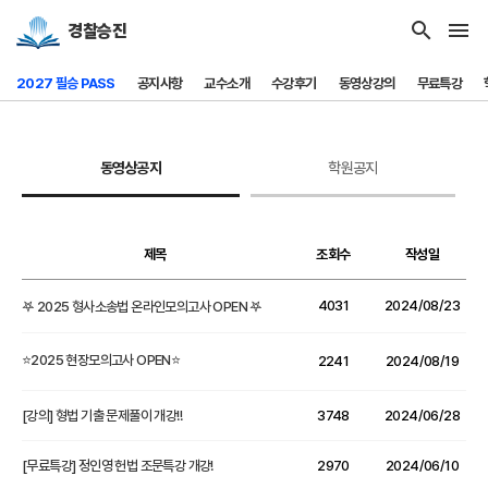
search
menu
경찰승진
2027 필승 PASS
공지사항
교수소개
수강후기
동영상강의
무료특강
동영상공지
학원공지
제목
조회수
작성일
4031
2024/08/23
𖤐 2025 형사소송법 온라인모의고사 OPEN 𖤐
⭐2025 현장모의고사 OPEN⭐
2241
2024/08/19
[강의] 형법 기출 문제풀이 개강!!
3748
2024/06/28
[무료특강] 정인영 헌법 조문특강 개강!
2970
2024/06/10