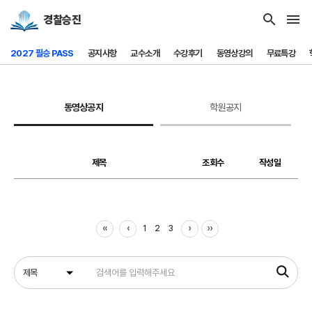
search
menu
경찰승진
2027 필승 PASS
공지사항
교수소개
수강후기
동영상강의
무료특강
동영상공지
학원공지
제목
조회수
작성일
‹‹
‹
›
››
1
2
3