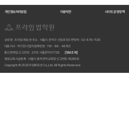
개인정보처리방침
이용약관
사이트 운영정책
상호명 : 프라임 에듀넷
주소 : 서울시 관악구 신림로 90
연락처 : 02-878-1126
대표이사 : 박기현
사업자등록번호 : 119 - 86 - 46153
통신판매업 신고번호 : 2012 서울관악0172호
[정보조회]
평생교육시설등록 : 서울시 동작관악교육청 신고번호 제285호
Copyright © (주)프라임에듀넷 Co.,Ltd. All Rights Reserved.