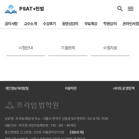
search
menu
PSAT+헌법
공지사항
교수소개
수강후기
동영상강의
무료특강
학원강의
온라인서점
시험안내
기출문제
수험자료
개인정보처리방침
이용약관
사이트 운영정책
상호명 : 프라임 에듀넷
주소 : 서울시 관악구 신림로 90
연락처 : 02-878-1126
대표이사 : 박기현
사업자등록번호 : 119 - 86 - 46153
통신판매업 신고번호 : 2012 서울관악0172호
[정보조회]