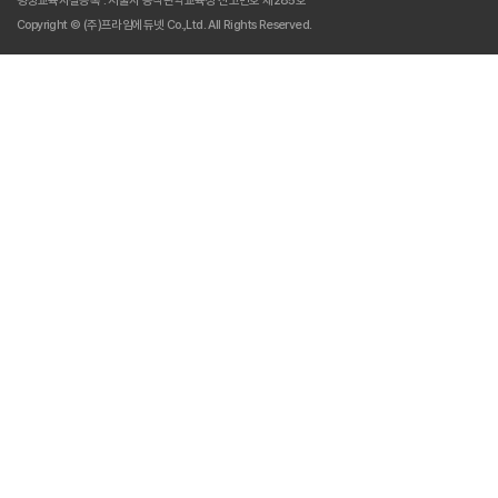
평생교육시설등록 : 서울시 동작관악교육청 신고번호 제285호
Copyright © (주)프라임에듀넷 Co.,Ltd. All Rights Reserved.