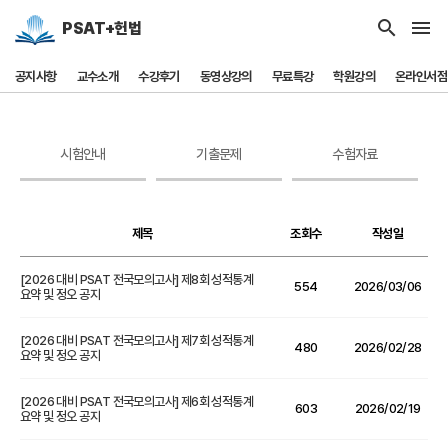
search
menu
PSAT+헌법
공지사항
교수소개
수강후기
동영상강의
무료특강
학원강의
온라인서점
시험안내
기출문제
수험자료
제목
조회수
작성일
[2026 대비 PSAT 전국모의고사] 제8회 성적통계
554
2026/03/06
요약 및 정오 공지
[2026 대비 PSAT 전국모의고사] 제7회 성적통계
480
2026/02/28
요약 및 정오 공지
[2026 대비 PSAT 전국모의고사] 제6회 성적통계
603
2026/02/19
요약 및 정오 공지