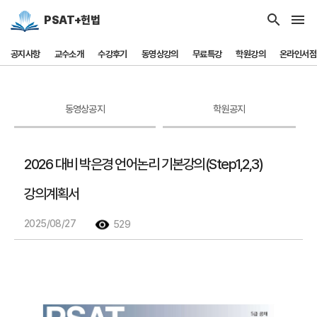
search
menu
PSAT+헌법
공지사항
교수소개
수강후기
동영상강의
무료특강
학원강의
온라인서점
동영상공지
학원공지
2026 대비 박은경 언어논리 기본강의(Step1,2,3)
강의계획서
2025/08/27
529