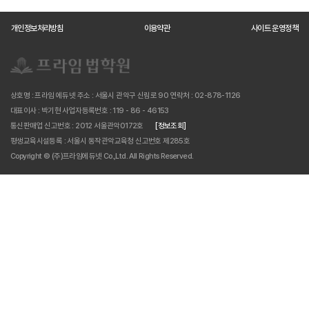
개인정보처리방침
이용약관
사이트 운영정책
상호명 : 프라임 에듀넷
주소 : 서울시 관악구 신림로 90
연락처 : 02-878-1126
대표이사 : 박기현
사업자등록번호 : 119 - 86 - 46153
통신판매업 신고번호 : 2012 서울관악0172호
[정보조회]
평생교육시설등록 : 서울시 동작관악교육청 신고번호 제285호
Copyright © (주)프라임에듀넷 Co.,Ltd. All Rights Reserved.