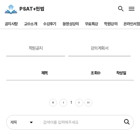
search
menu
PSAT+헌법
공지사항
교수소개
수강후기
동영상강의
무료특강
학원강의
온라인서점
학원공지
강의계획서
제목
조회수
작성일
‹‹
‹
›
››
1