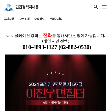
search
menu
민간경력자채용
공지사항
교수소개
수험정보
온라인서점
전화
☆ 시뮬레이션 강좌는
를 통해서만 신청이 가능합니다.
(개인 시간 선택)
010-4893-1127 (02-882-0530)