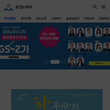
search
menu
공인노무사
1차 종합반
공지사항
교수소개
수강후기
동영상강의
학원강의
무료특강