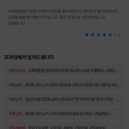
사회보험법이 정말 막막해서 강의를 들어야겠다고 생각해서 들어보았는데...
조문을 정말 잘 이해시켜주십니다. 좋은 성적으로 보답하겠습니다.
감사합니다.
5.0
프라임에서 알려드립니다
동영상공지
[OPEN](동영상강의) 2026 김소희 노동법 하끝특강 <26년6월>
학원공지
2026 공인노무사 2차 실전동형 모의고사 현장시험 시행! 8/15(토) ~ 8/16(일)
학원공지
[실강무료] 2026 공인노무사2차 "하"루만에 "끝"장내기 특강 - 노동법 김소희 노무사 8/3(월) 진행
학원공지
2026 공인노무사 2차 하루만에 끝장내기 특강 <하끝특강>
강의계획서
2027_이규명_노무1차_경제학_기본이론_강의계획서