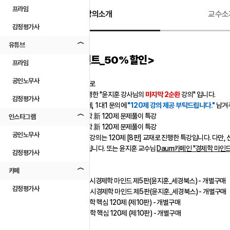
프라임
강의소개
교수소
감정평가사
유튜브
<갓성비 이벤트_50%할인>
프라임
공인노무사
2024 대비 2순환으로
2023년 10월에 진행한 "윤지훈 강사님의
마지막 2순환
강의" 입니다.
감정평가사
구매하시고 종강 전에, 1대1 문의에
"120제 강의 제공 부탁드립니다."
남겨주
○ 윤지훈 미시경제학 新 120제 문제풀이 특강
인스타그램
○ 윤지훈 거시경제학 新 120제 문제풀이 특강
공인노무사
=> 120제 문제풀이 강의는 120제 [8판] 교재로 진행한 특강입니다. 다만,
강의를 수강하시면 됩니다. 또는 윤지훈 교수님
Daum카페인 "경제학 마인드
감정평가사
[교재]
카페
(1) 윤지훈 주관식 미시경제학 마인드 제5판(윤지훈_세경북스) - 개별구매
감정평가사
(2) 윤지훈 주관식 거시경제학 마인드 제5판(윤지훈_세경북스) - 개별구매
(3) 윤지훈 미시경제학 핵심 120제 (제10판) - 개별구매
(4) 윤지훈 거시경제학 핵심 120제 (제10판) - 개별구매