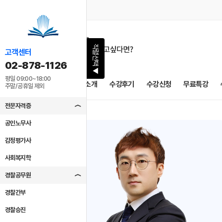
직렬선택
고객센터
02-878-1126
▶
평일 09:00~18:00
공지사항
교수소개
수강후기
수강신청
무료특강
주말/공휴일 제외
전문자격증
공인노무사
감정평가사
사회복지학
경찰공무원
경찰간부
경찰승진