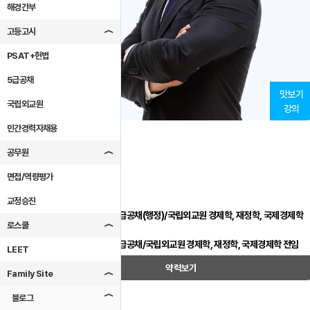
해경간부
고등고시
PSAT+헌법
5급공채
맛보기
국립외교원
강의
민간경력자채용
윤지훈 강사
공무원
주요약력
면접/역량평가
고려대학교 졸업
교정승진
前) 합격의법학원 5급공채(행정)/국립외교원 경제학, 재정학, 국제경제학
로스쿨
전임
現) 프라임법학원 5급공채/국립외교원 경제학, 재정학, 국제경제학 전임
LEET
약력보기
Family Site
블로그