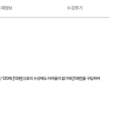
교재정보
수강후기
판인 120제 [10판]으로의 수강에도 어려움이 없기에 [10판]을 구입하여