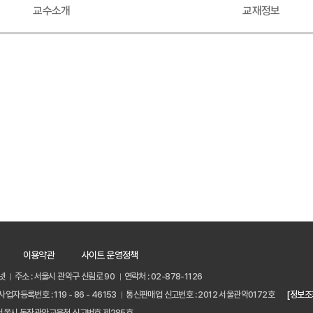
교수소개
교재정보
이용약관
사이트 운영정책
넷
주소 : 서울시 관악구 신림로 90
연락처 : 02-878-1126
사업자등록번호 : 119 - 86 - 46153
통신판매업 신고번호 : 2012 서울관악0172호
[정보조
서울시 동작관악교육청 신고번호 제285호