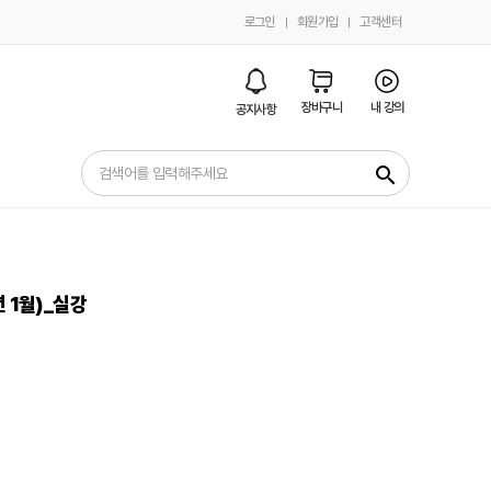
로그인
회원가입
고객센터
장바구니
내 강의
공지사항
search
 1월)_실강