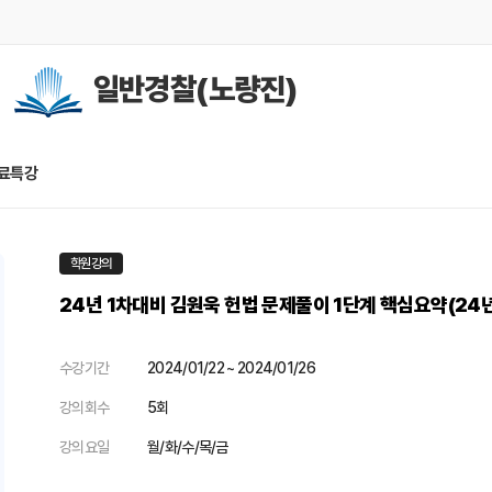
일반경찰(노량진)
료특강
학원강의
24년 1차대비 김원욱 헌법 문제풀이 1단계 핵심요약(24년
수강기간
2024/01/22 ~ 2024/01/26
강의회수
5회
강의요일
월/화/수/목/금