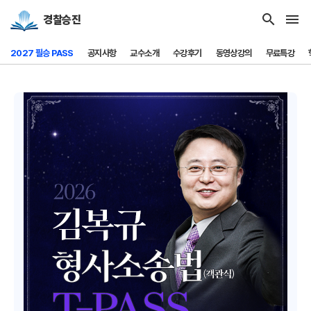
search
menu
경찰승진
2027 필승 PASS
공지사항
교수소개
수강후기
동영상강의
무료특강