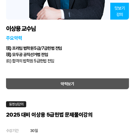
맛보기
강의
이상용 교수님
주요약력
現) 프라임 법학원 5급/7급헌법 전임
現) 모두공 공직선거법 전임
前) 합격의 법학원 5급헌법 전임
약력보기
동영상강의
2025 대비 이상용 5급헌법 문제풀이강의
수강기간
30일