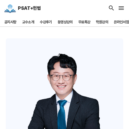
search
menu
PSAT+헌법
공지사항
교수소개
수강후기
동영상강의
무료특강
학원강의
온라인서점