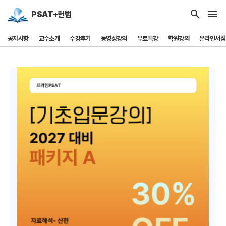
search
menu
PSAT+헌법
공지사항
교수소개
수강후기
동영상강의
무료특강
학원강의
온라인서점