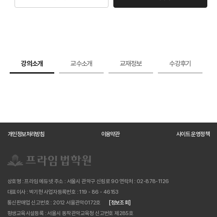
강의소개
교수소개
교재정보
수강후기
개인정보처리방침
이용약관
사이트 운영정책
상호명 : 프라임 에듀넷
주소 : 서울시 관악구 신림로 90
연락처 : 02-878-1126
대표이사 : 박기현
사업자등록번호 : 119 - 86 - 46153
통신판매업 신고번호 : 2012 서울관악0172호
[정보조회]
평생교육시설등록 : 서울시 동작관악교육청 신고번호 제285호