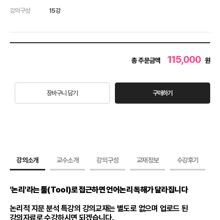
강의구성
15강
115,000
총 주문금액
원
장바구니 담기
구매하기
강의소개
교수소개
강의구성
교재정보
수강후기
'논리'라는 툴(Tool)로 접근하면 언어논리 독해가 달라집니다
논리적 지문 분석 특강의 강의교재는 별도로 없으며 업로드 된
강의자료로 수강하시면 되겠습니다.