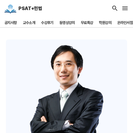
search
menu
PSAT+헌법
공지사항
교수소개
수강후기
동영상강의
무료특강
학원강의
온라인서점