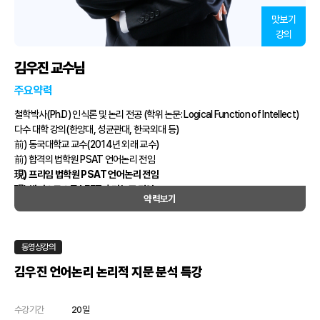
맛보기
강의
김우진 교수님
주요약력
철학박사(Ph.D) 인식론 및 논리 전공 (학위 논문: Logical Function of Intellect)
다수 대학 강의(한양대, 성균관대, 한국외대 등)
前) 동국대학교 교수(2014년 외래 교수)
前) 합격의 법학원 PSAT 언어논리 전임
現) 프라임 법학원 PSAT 언어논리 전임
現) 해커스로스툴 LEET 추리논증 전임
약력보기
동영상강의
김우진 언어논리 논리적 지문 분석 특강
수강기간
20일