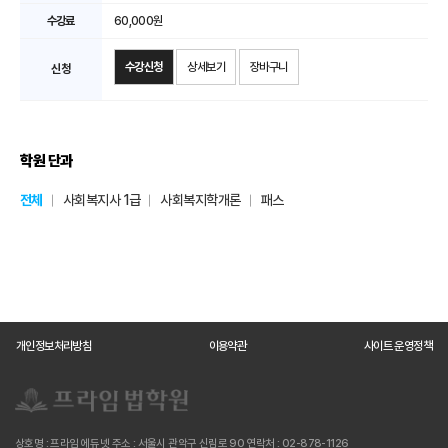
60,000원
수강신청
상세보기
장바구니
학원 단과
전체
사회복지사 1급
사회복지학개론
패스
개인정보처리방침
이용약관
사이트 운영정책
상호명 : 프라임 에듀넷
주소 : 서울시 관악구 신림로 90
연락처 : 02-878-1126