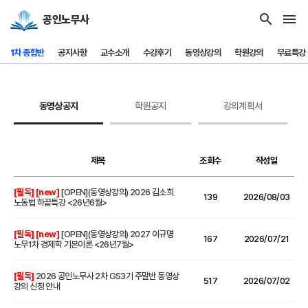
search
menu
공인노무사
1차 종합반
공지사항
교수소개
수강후기
동영상강의
학원강의
무료특강
동영상공지
학원공지
강의계획서
제목
조회수
작성일
[필독]
[new]
[OPEN](동영상강의) 2026 김소희
139
2026/08/03
노동법 하끝특강 <26년6월>
[필독]
[new]
[OPEN](동영상강의) 2027 이규명
167
2026/07/21
노무1차 경제학 기본이론 <26년7월>
[필독]
2026 공인노무사 2차 GS3기 주말반 동영상
517
2026/07/02
강의 신청 안내