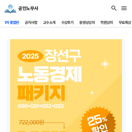
search
menu
공인노무사
1차 종합반
공지사항
교수소개
수강후기
동영상강의
학원강의
무료특강