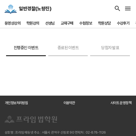
search
menu
일반경찰(노량진)
동영상강의
학원강의
선생님
교재구매
수험정보
학원상담
수강후기
진행중인 이벤트
종료된 이벤트
당첨자 발표
개인정보처리방침
이용약관
사이트 운영정책
상호명 : 프라임 에듀넷
주소 : 서울시 관악구 신림로 90
연락처 : 02-878-1126