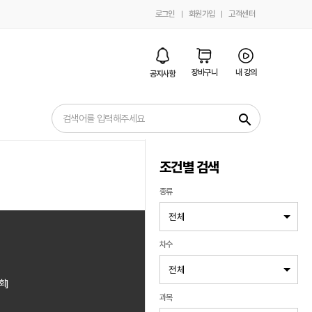
로그인
회원가입
고객센터
장바구니
내 강의
공지사항
search
조건별 검색
종류
차수
회]
과목