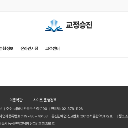
교정승진
수험정보
온라인서점
고객센터
이용약관
사이트 운영정책
넷
주소 : 서울시 관악구 신림로 90
연락처 : 02-878-1126
사업자등록번호 : 119 - 86 - 46153
통신판매업 신고번호 : 2012 서울관악0172호
[정보조
서울시 동작관악교육청 신고번호 제285호