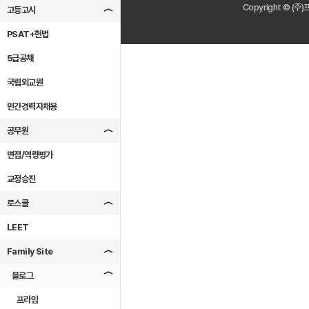
Copyright © (주)
고등고시
PSAT+헌법
5급공채
국립외교원
민간경력자채용
공무원
면접/역량평가
교정승진
로스쿨
LEET
Family Site
블로그
프라임