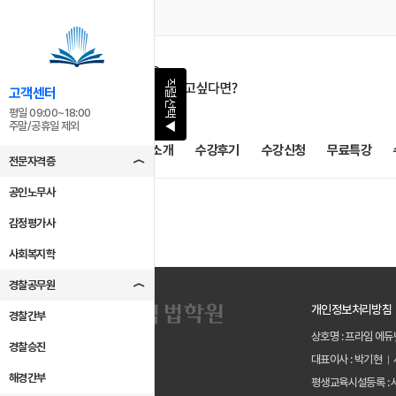
직렬선택
고객센터
평일 09:00~18:00
▶
주말/공휴일 제외
공지사항
교수소개
수강후기
수강신청
무료특강
전문자격증
공인노무사
감정평가사
사회복지학
경찰공무원
개인정보처리방침
경찰간부
상호명 : 프라임 에듀
경찰승진
대표이사 : 박기현
해경간부
평생교육시설등록 : 