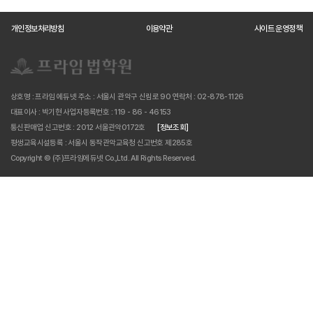
개인정보처리방침
이용약관
사이트 운영정책
상호명 : 프라임 에듀넷
주소 : 서울시 관악구 신림로 90
연락처 : 02-878-1126
대표이사 : 박기현
사업자등록번호 : 119 - 86 - 46153
통신판매업 신고번호 : 2012 서울관악0172호
[정보조회]
평생교육시설등록 : 서울시 동작관악교육청 신고번호 제285호
Copyright © (주)프라임에듀넷 Co.,Ltd. All Rights Reserved.