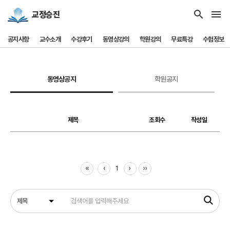
search
menu
교정승진
공지사항
교수소개
수강후기
동영상강의
학원강의
무료특강
수험정보
동영상공지
학원공지
제목
조회수
작성일
‹‹
‹
›
››
1